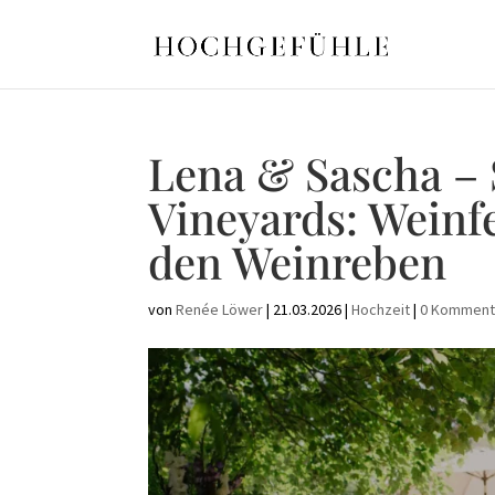
Lena & Sascha –
Vineyards: Weinf
den Weinreben
von
Renée Löwer
|
21.03.2026
|
Hochzeit
|
0 Komment