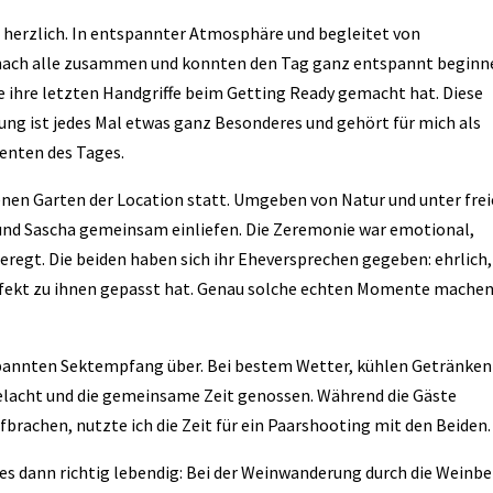
 herzlich. In entspannter Atmosphäre und begleitet von
nach alle zusammen und konnten den Tag ganz entspannt beginn
 ihre letzten Handgriffe beim Getting Ready gemacht hat. Diese
ung ist jedes Mal etwas ganz Besonderes und gehört für mich als
enten des Tages.
enen Garten der Location statt. Umgeben von Natur und unter fre
und Sascha gemeinsam einliefen. Die Zeremonie war emotional,
regt. Die beiden haben sich ihr Eheversprechen gegeben: ehrlich,
rfekt zu ihnen gepasst hat. Genau solche echten Momente mache
tspannten Sektempfang über. Bei bestem Wetter, kühlen Getränken
acht und die gemeinsame Zeit genossen. Während die Gäste
brachen, nutzte ich die Zeit für ein Paarshooting mit den Beiden.
 dann richtig lebendig: Bei der Weinwanderung durch die Weinb