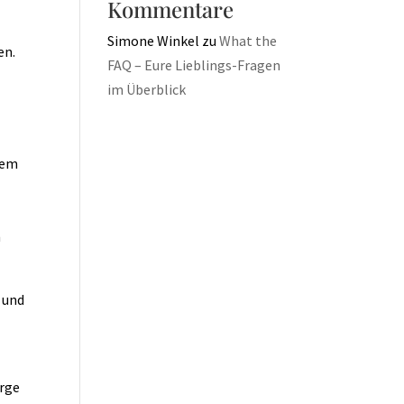
Kommentare
Simone Winkel
zu
What the
en.
FAQ – Eure Lieblings-Fragen
im Überblick
iem
n
 und
erge