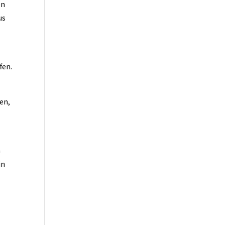
en
us
fen.
en,
n
in