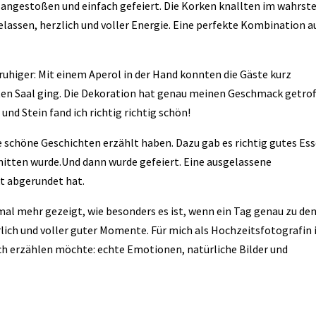
, angestoßen und einfach gefeiert. Die Korken knallten im wahrst
lassen, herzlich und voller Energie. Eine perfekte Kombination a
ruhiger: Mit einem Aperol in der Hand konnten die Gäste kurz
rten Saal ging. Die Dekoration hat genau meinen Geschmack getrof
nd Stein fand ich richtig richtig schön!
 schöne Geschichten erzählt haben. Dazu gab es richtig gutes Ess
nitten wurde.Und dann wurde gefeiert. Eine ausgelassene
t abgerundet hat.
mal mehr gezeigt, wie besonders es ist, wenn ein Tag genau zu de
rlich und voller guter Momente. Für mich als Hochzeitsfotografin 
 ich erzählen möchte: echte Emotionen, natürliche Bilder und