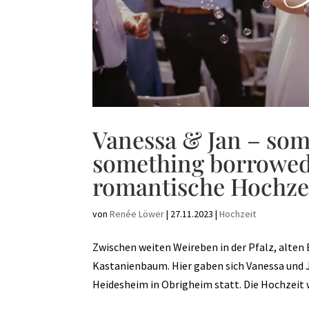
Vanessa & Jan – som
something borrowed,
romantische Hochze
von
Renée Löwer
|
27.11.2023
|
Hochzeit
Zwischen weiten Weireben in der Pfalz, alte
Kastanienbaum. Hier gaben sich Vanessa und J
Heidesheim in Obrigheim statt. Die Hochzeit wa