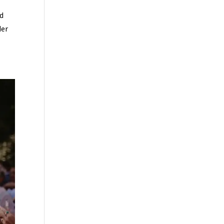
nd
der